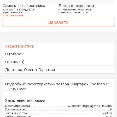
Самовывоз из магазина
Доставка курьером
Время работы:
с 10:00 до 20:00
Минимальная сумма заказа
5 000₽
Адрес:
Ленина, 88
Стоимость доставки
от 200₽
Посмотреть на карте
Характеристики
О товаре
Отзывы (0)
Доставка, Оплата, Гарантия
Подробные характеристики товара
Смартфон Vivo Iqoo 15
16/512 Black
Характеристики товара
Модель процессора
Qualcomm Snapdragon 8 Elite Gen 5
Количество ядер
8
Тактовая частота
4,6Ггц
Оперативная память
16ГБ