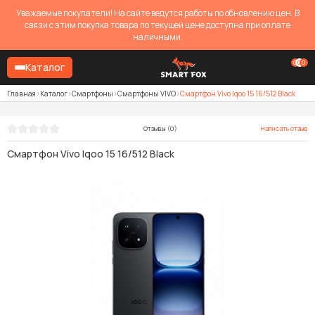
Уважаемые покупатели! На сайте ведутся работы по обновлению цен. В
связи с этим покупка товара по текущей цене доступна при оплате
наличными.
0
0
0
Каталог
Главная
Каталог
Смартфоны
Смартфоны VIVO
Смартфон Vivo Iqoo 15 16/512 Black
Отзывы (0)
Написать отзыв
Смартфон Vivo Iqoo 15 16/512 Black