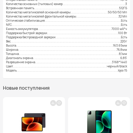
Количество основных (тыловых) камер
3
Встроенная память
512ГБ
Количество мегапикселей основной камеры
50/50/50 Мп
Количество мегапикселей фронтальной камеры
32 Мп
Оптическая стабилизация
Есть
NFC
Есть
Емкость аккумулятора
7000 мА*ч
Поддержка быстрой зарядки
100 Вт
Поддержка беспроводной зарядки
Есть
Вес
220г
Высота
163,65мм
Ширина
76,8мм
Толщина
8,1мм
Диагональ экрана
6,85'
Разрешение экрана
3168*1440
Цвет
черный/black
Модель
Iqoo 15
Новые поступления