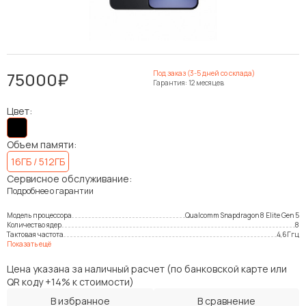
75000₽
Под заказ (3-5 дней со склада)
Гарантия: 12 месяцев
Цвет:
Объем памяти:
16ГБ / 512ГБ
Сервисное обслуживание:
Подробнее о гарантии
Модель процессора
Qualcomm Snapdragon 8 Elite Gen 5
Количество ядер
8
Тактовая частота
4,6Ггц
Показать ещё
Цена указана за наличный расчет (по банковской карте или
QR коду +14% к стоимости)