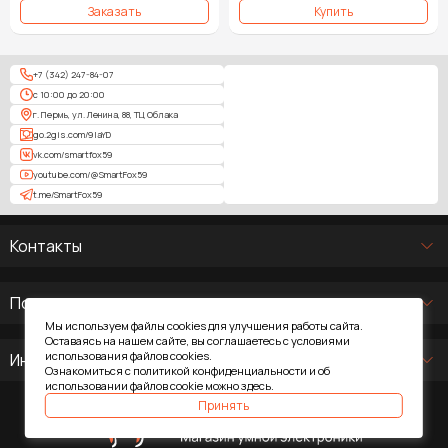
+7 (342) 247-84-07
с 10:00 до 20:00
г. Пермь, ул. Ленина, 88, ТЦ Облака
go.2gis.com/9laYD
vk.com/smartfox59
youtube.com/@SmartFox59
t.me/SmartFox59
Контакты
Покупателям
Мы используем файлы cookies для улучшения работы сайта.
Оставаясь на нашем сайте, вы соглашаетесь с условиями
использования файлов cookies.
Информация
Ознакомиться с политикой конфиденциальности и об
использовании файлов cookie можно
здесь
.
Принять