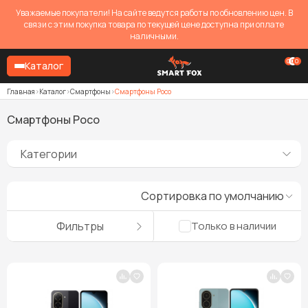
Уважаемые покупатели! На сайте ведутся работы по обновлению цен. В
связи с этим покупка товара по текущей цене доступна при оплате
наличными.
0
0
0
Каталог
Главная
Каталог
Смартфоны
Смартфоны Poco
Смартфоны Poco
Категории
Сортировка по умолчанию
Фильтры
Только в наличии