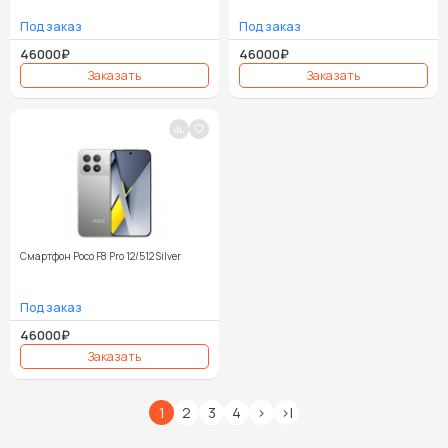
46000₽
46000₽
Смартфон Poco F8 Pro 12/512 Silver
46000₽
1
2
3
4
>
>|