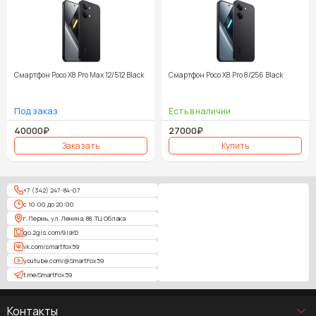
Смартфон Poco X8 Pro Max 12/512 Black
Смартфон Poco X8 Pro 8/256 Black
40000₽
27000₽
+7 (342) 247-84-07
с 10:00 до 20:00
г. Пермь, ул. Ленина, 88, ТЦ Облака
go.2gis.com/9laYD
vk.com/smartfox59
youtube.com/@SmartFox59
t.me/SmartFox59
Контакты